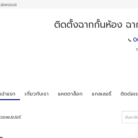
ล่เพจเจส
ติดตั้งฉากกั้นห้อง ฉา
0
หน้าแรก
เกี่ยวกับเรา
แคตตาล็อก
แกลเลอรี่
ติดต่อเร
วอลเปเปอร์