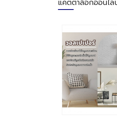
แคตตาล็อกออนไลน