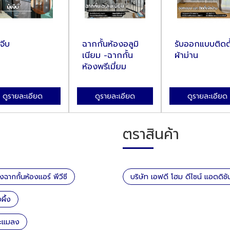
งจีบ
ฉากกั้นห้องอลูมิ
รับออกแบบติดตั
เนียม -ฉากกั้น
ผ้าม่าน
ห้องพรีเมี่ยม
ดูรายละเอียด
ดูรายละเอียด
ดูรายละเอียด
ตราสินค้า
้งฉากกั้นห้องแอร์ พีวีซี
บริษัท เอฟดี โฮม ดีไซน์ แอดดิช
ผึ้ง
ละแมลง