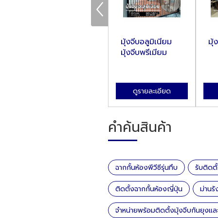
กั้
ม่านรังผึ้ง กั้นแดด
มุ้งจีบอลูมิเนียม
มุ้
กันแอร์ ทึบ
มุ้งจีบพรีเมียม
แสง100%
ดูรายละเอียด
ดูรายละเอียด
คำค้นสินค้า
ฉากกั้นห้องพีวีซีรุ่นทึบ
รับติดตั
ติดตั้งฉากกั้นห้องญี่ปุ่น
ม่านรัง
จำหน่ายพร้อมติดตั้งมุ้งจีบกันยุงแ