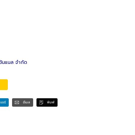
ิชันแนล จำกัด
แชร์
อีเมล
พิมพ์