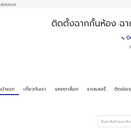
ล่เพจเจส
ติดตั้งฉากกั้นห้อง ฉา
0
หน้าแรก
เกี่ยวกับเรา
แคตตาล็อก
แกลเลอรี่
ติดต่อเร