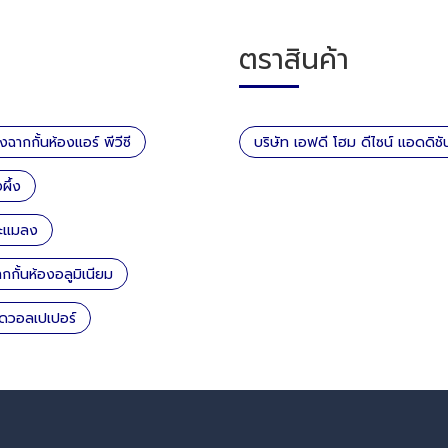
ตราสินค้า
้งฉากกั้นห้องแอร์ พีวีซี
บริษัท เอฟดี โฮม ดีไซน์ แอดดิช
ผึ้ง
ละแมลง
ากกั้นห้องอลูมิเนียม
ิดวอลเปเปอร์