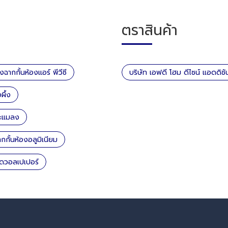
ตราสินค้า
้งฉากกั้นห้องแอร์ พีวีซี
บริษัท เอฟดี โฮม ดีไซน์ แอดดิช
ผึ้ง
ละแมลง
ากกั้นห้องอลูมิเนียม
ิดวอลเปเปอร์