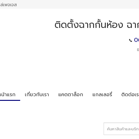
ล่เพจเจส
ติดตั้งฉากกั้นห้อง ฉา
0
หน้าแรก
เกี่ยวกับเรา
แคตตาล็อก
แกลเลอรี่
ติดต่อเร