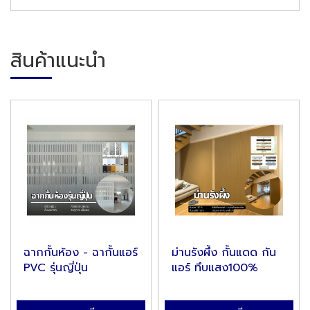
สินค้าแนะนำ
กกั้นห้อง - ฉากั้นแอร์
ม่านรังผึ้ง กั้นแดด กัน
มุ้งจ
C รุ่นญี่ปุ่น
แอร์ ทึบแสง100%
พรีเ